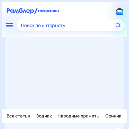
Поиск по интернету
Все статьи
Зодиак
Народные приметы
Сонник