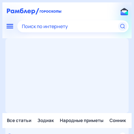
Поиск по интернету
Все статьи
Зодиак
Народные приметы
Сонник