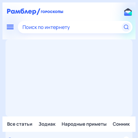
Поиск по интернету
Все статьи
Зодиак
Народные приметы
Сонник