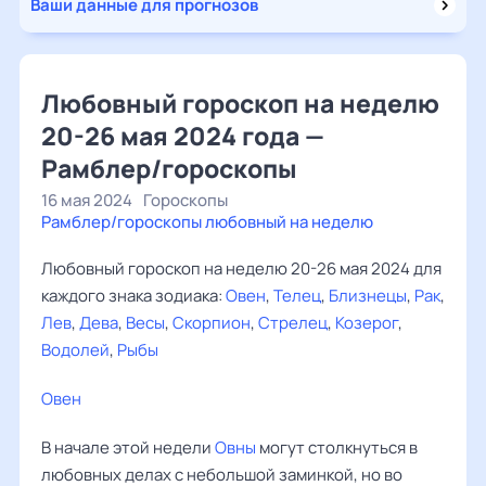
Ваши данные для прогнозов
Любовный гороскоп на неделю
20-26 мая 2024 года —
Рамблер/гороскопы
16 мая 2024
Гороскопы
Рамблер/гороскопы любовный на неделю
Любовный гороскоп на неделю 20-26 мая 2024 для
каждого знака зодиака:
Овен
,
Телец
,
Близнецы
,
Рак
,
Лев
,
Дева
,
Весы
,
Скорпион
,
Стрелец
,
Козерог
,
Водолей
,
Рыбы
Овен
‌‌
В начале этой недели
Овны
могут столкнуться в
любовных делах с небольшой заминкой, но во