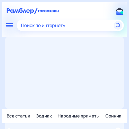
Поиск по интернету
Все статьи
Зодиак
Народные приметы
Сонник