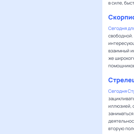
в силе, быс
Скорпи
Сегодня дл
свободной. 
интересующ
взаимный и
же широког
помощников,
Стреле
Сегодня Ст
зацикливать
иллюзией, с
заниматься 
деятельнос
вторую пол