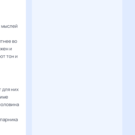
с мыслей
ятнее во
ожен и
ют тон и
 для них
жиме
половина
апарника