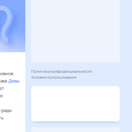
Политика конфиденциальности
ровное
Условия использования
наке
Девы
ет
ую
й ради
ть