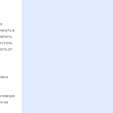
но
икнуть в
репить
м столь
ость от
ям и
и
Активную
и на