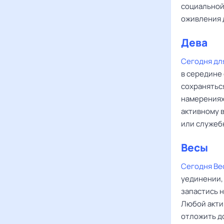
социальной
оживления 
Дева
‌‌
Сегодня дл
в середине 
сохранятьс
намерениях
активному 
или служеб
Весы
‌‌
Сегодня Ве
уединении, 
запастись 
Любой акти
отложить д