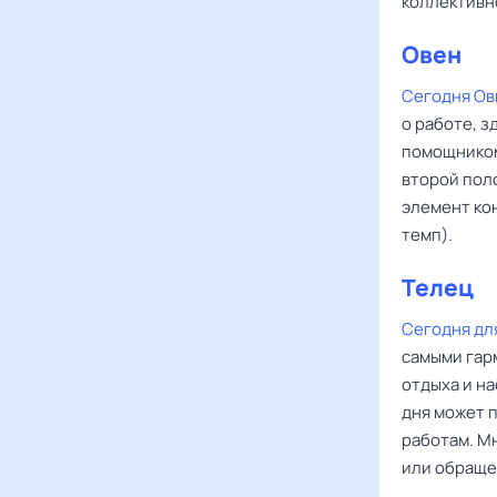
коллективн
Овен
‌‌
Сегодня Ов
о работе, з
помощником
второй поло
элемент кон
темп).
Телец
Сегодня дл
самыми гар
отдыха и н
дня может 
работам. М
или обращен