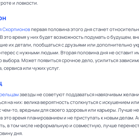
троте и ловкости.
он
я Скорпионов
первая половина этого дня станет относитель
В это время у них будет возможность подумать о будущем, вн
ие их детали, пообщаться с друзьями или дополнительно ук
нтерес с нужными людьми. Вторая половина дня не оставит и
о выбора. Может появиться срочное дело, усилиться зависим
 сервиса или чужих услуг.
ц
рельцам
звезды не советуют поддаваться навязчивым желани
ся на них: велика вероятность столкнуться с искушением ил
 чем-то, вредным для своего здоровья или карьеры. Лучше не
в это время планированием и не приступать к новым делам. 
ть, в том числе неформальную и совместную, лучше перенест
овину дня.