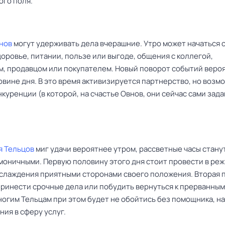
ого поля.
нов
могут удерживать дела вчерашние. Утро может начаться 
доровье, питании, пользе или выгоде, общения с коллегой,
, продавцом или покупателем. Новый поворот событий веро
вине дня. В это время активизируется партнерство, но возм
куренции (в которой, на счастье Овнов, они сейчас сами зада
я Тельцов
миг удачи вероятнее утром, рассветные часы станут
моничными. Первую половину этого дня стоит провести в ре
аслаждения приятными сторонами своего положения. Вторая 
принести срочные дела или побудить вернуться к прерванным
ногим Тельцам при этом будет не обойтись без помощника, н
ия в сферу услуг.