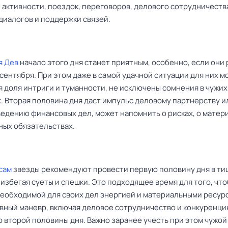
 активности, поездок, переговоров, делового сотрудничеств
диалогов и поддержки связей.
я Дев
начало этого дня станет приятным, особенно, если они
сентября. При этом даже в самой удачной ситуации для них м
я доля интриги и туманности, не исключены сомнения в чужих
. Вторая половина дня даст импульс деловому партнерству и
ведению финансовых дел, может напомнить о рисках, о матер
ных обязательствах.
сам
звезды рекомендуют провести первую половину дня в ти
избегая суеты и спешки. Это подходящее время для того, чт
необходимой для своих дел энергией и материальными ресур
вный маневр, включая деловое сотрудничество и конкуренци
о второй половины дня. Важно заранее учесть при этом чужой