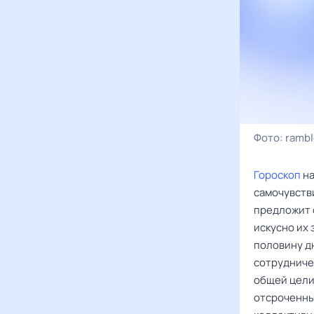
Фото:
rambl
Гороскоп
на
самочувств
предложит 
искусно их
половину дн
сотрудниче
общей цели.
отсроченны