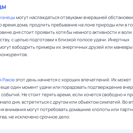
цы
изнецы
могут наслаждаться отзвуками вчерашней обстановк
о время дома, продлить пребывание на лоне природы или в го
вине дня стоит проявить хотя бы немного активности и воли 
тву, с целью подготовки к близкой полосе удачи. Инертных
могут взбодрить примеры их энергичных друзей или маневры
конкурентов.
я Раков
этот день начнется с хороших впечатлений. Их может
 еще один момент удачи или порадовать подтверждение вче
событий. Не стоит терять время, если хочется свободно и п
чало дня, встретиться с другом или объектом симпатий. Во в
ня внимания могут потребовать домашние хлопоты или парт
тва, не исключено срочное дело.