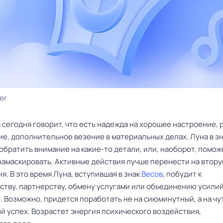
er
 сегодня говорит, что есть надежда на хорошее настроение, 
ие, дополнительное везение в материальных делах. Луна в з
обратить внимание на какие-то детали, или, наоборот, помож
 замаскировать. Активные действия лучше перенести на втор
я. В это время Луна, вступившая в знак
Весов
, побудит к
ству, партнерству, обмену услугами или объединению усили
 Возможно, придется поработать не на сиюминутный, а на чу
й успех. Возрастет энергия психического воздействия,