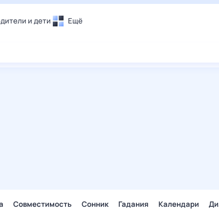
дители и дети
Ещё
Почта
овье
Поиск
лечения и отдых
Погода
и уют
ТВ-программа
т
ера
ологии и тренды
енные ситуации
егаем вместе
скопы
Помощь
а
Совместимость
Сонник
Гадания
Календари
Ди