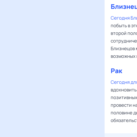
Близне
Сегодня Бл
побыть в эт
второй поло
сотрудничес
Близнецов 
возможных 
Рак
‌‌
Сегодня дл
вдохновить
позитивных 
провести на
половине д
обязательс