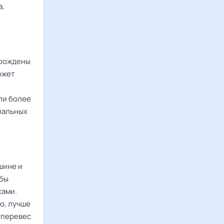
а,
 рождены
ожет
ли более
иальных
шине и
обы
сами.
ю, лучше
 перевес