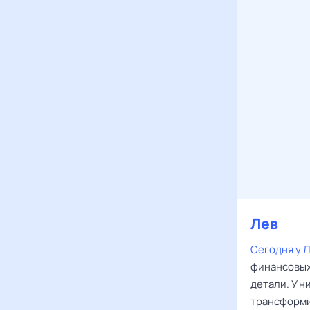
Лев
‌‌
Сегодня у 
финансовых
детали. У н
трансформи