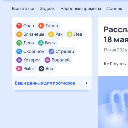
Все статьи
Зодиак
Народные приметы
Сонник
Овен
Телец
Рассл
Близнецы
Рак
Лев
18 ма
Дева
Весы
17 мая 2024
Скорпион
Стрелец
Козерог
Водолей
10-11 лунны
Рыбы
Все
Ваши данные для прогнозов