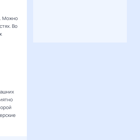
и. Можно
стях. Во
к
рашних
риятно
торой
нерские