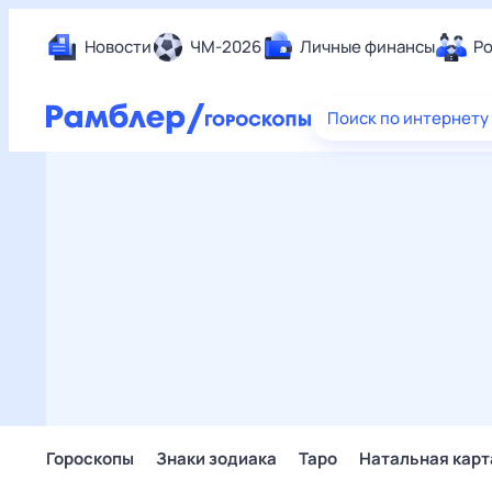
Новости
ЧМ-2026
Личные финансы
Ро
Еда
Поиск по интернету
Здор
Разв
Дом 
Спор
Карь
Авто
Техн
Жизн
Сбер
Горо
Гороскопы
Знаки зодиака
Таро
Натальная карт