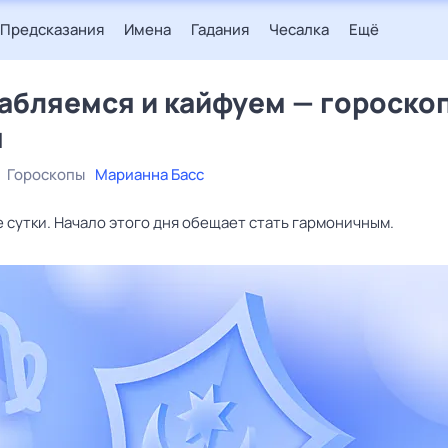
Предсказания
Имена
Гадания
Чесалка
Ещё
абляемся и кайфуем — гороскоп
я
Гороскопы
Марианна Басс
е сутки. Начало этого дня обещает стать гармоничным.