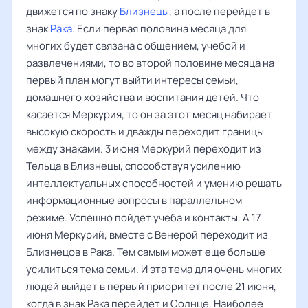
движется по знаку
Близнецы
, а после перейдет в
знак
Рака
. Если первая половина месяца для
многих будет связана с общением, учебой и
развлечениями, то во второй половине месяца на
первый план могут выйти интересы семьи,
домашнего хозяйства и воспитания детей. Что
касается Меркурия, то он за этот месяц набирает
высокую скорость и дважды переходит границы
между знаками. 3 июня Меркурий переходит из
Тельца в Близнецы, способствуя усилению
интеллектуальных способностей и умению решать
информационные вопросы в параллельном
режиме. Успешно пойдет учеба и контакты. А 17
июня Меркурий, вместе с Венерой переходит из
Близнецов в Рака. Тем самым может еще больше
усилиться тема семьи. И эта тема для очень многих
людей выйдет в первый приоритет после 21 июня,
когда в знак Рака перейдет и Солнце. Наиболее