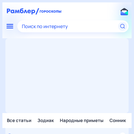
Поиск по интернету
Все статьи
Зодиак
Народные приметы
Сонник