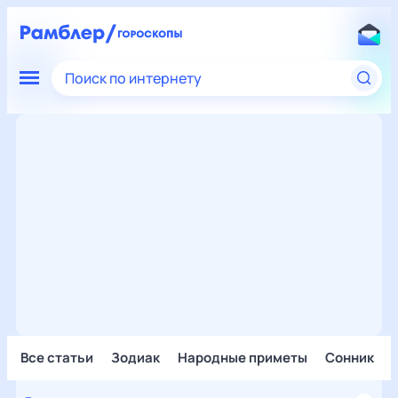
Поиск по интернету
Все статьи
Зодиак
Народные приметы
Сонник