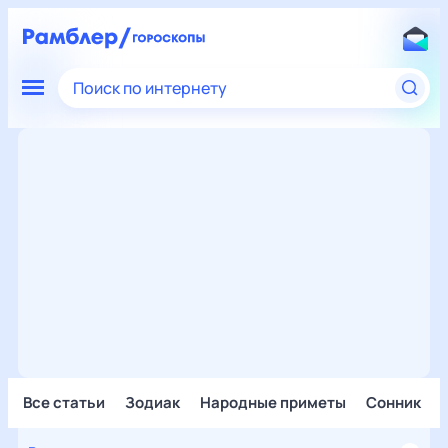
Поиск по интернету
Все статьи
Зодиак
Народные приметы
Сонник