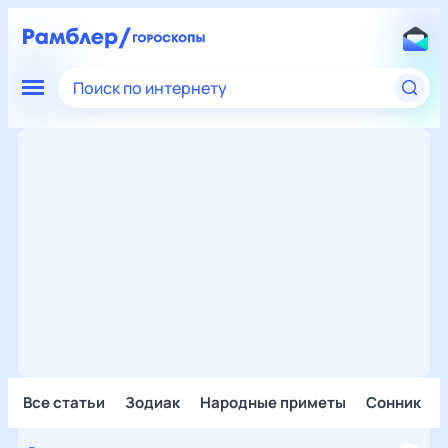
Поиск по интернету
Все статьи
Зодиак
Народные приметы
Сонник