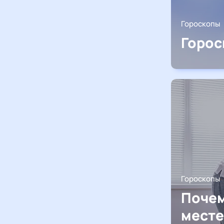
Гороскопы
Горос
Гороскопы
Почем
месте