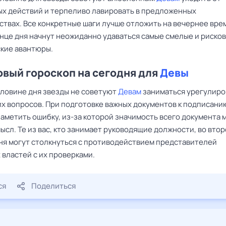
х действий и терпеливо лавировать в предложенных
ствах. Все конкретные шаги лучше отложить на вечернее вре
онце дня начнут неожиданно удаваться самые смелые и риско
кие авантюры.
вый гороскоп на сегодня для
Девы
оловине дня звезды не советуют
Девам
заниматься урегулир
х вопросов. При подготовке важных документов к подписани
заметить ошибку, из-за которой значимость всего документа 
ысл. Те из вас, кто занимает руководящие должности, во вто
ня могут столкнуться с противодействием представителей
 властей с их проверками.
ся
Поделиться