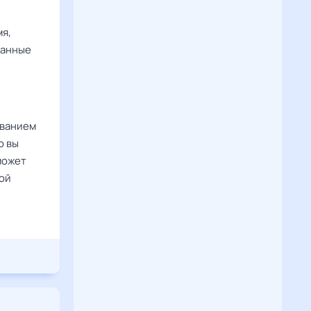
мя,
ванные
ованием
ю вы
может
рой