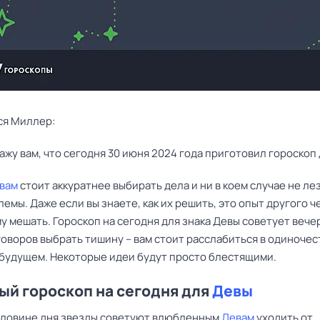
ся Миллер:
ажу вам, что сегодня 30 июня 2024 года приготовил гороскоп 
вам
стоит аккуратнее выбирать дела и ни в коем случае не лез
емы. Даже если вы знаете, как их решить, это опыт другого ч
у мешать. Гороскоп на сегодня для знака Девы советует вече
оворов выбрать тишину – вам стоит расслабиться в одиночес
 будущем. Некоторые идеи будут просто блестящими.
й гороскоп на сегодня для
Девы
оловине дня звезды советуют влюбленным
Девам
уходить от