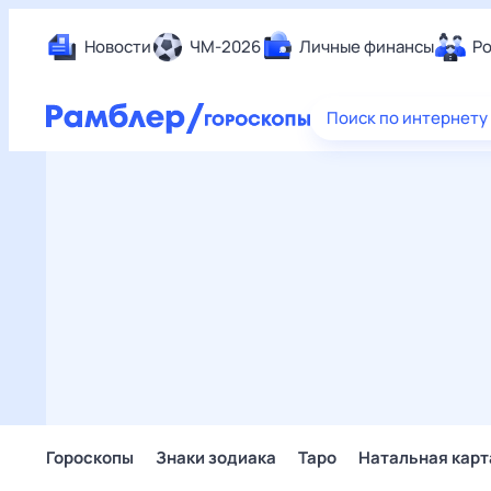
Новости
ЧМ-2026
Личные финансы
Ро
Еда
Поиск по интернету
Здор
Разв
Дом 
Спор
Карь
Авто
Техн
Жизн
Сбер
Горо
Гороскопы
Знаки зодиака
Таро
Натальная карт