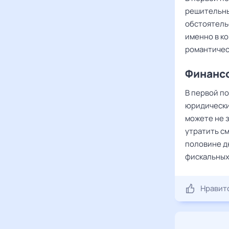
решительны
обстоятель
именно в к
романтичес
Финансо
В первой п
юридически
можете не 
утратить см
половине д
фискальных
Нравит