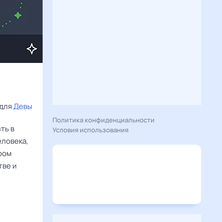
для 
Девы
Политика конфиденциальности
ть в
Условия использования
еловека,
ром
тве и