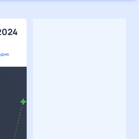
2024
одня