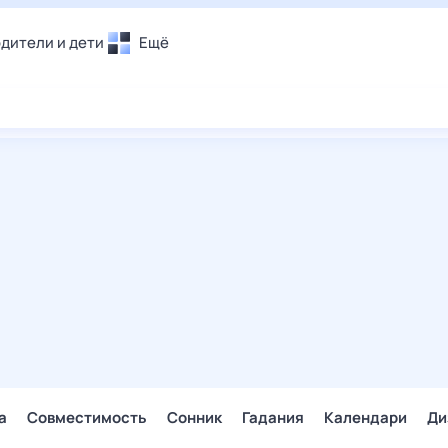
дители и дети
Ещё
Почта
овье
Поиск
лечения и отдых
Погода
и уют
ТВ-программа
т
ера
ологии и тренды
енные ситуации
егаем вместе
скопы
Помощь
а
Совместимость
Сонник
Гадания
Календари
Ди