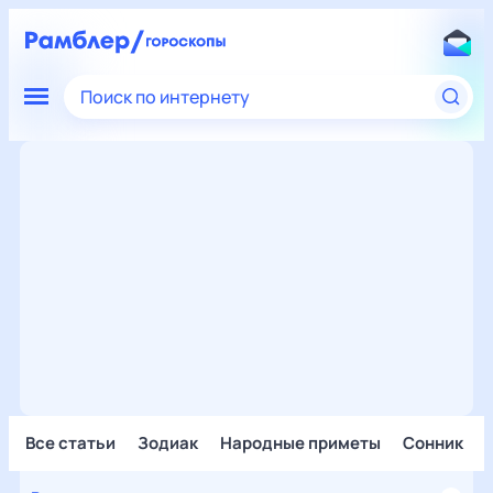
Поиск по интернету
Все статьи
Зодиак
Народные приметы
Сонник