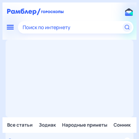
Поиск по интернету
Все статьи
Зодиак
Народные приметы
Сонник