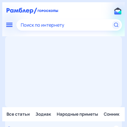
Поиск по интернету
Все статьи
Зодиак
Народные приметы
Сонник