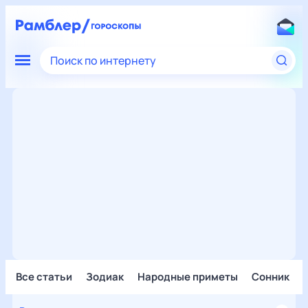
Поиск по интернету
Все статьи
Зодиак
Народные приметы
Сонник