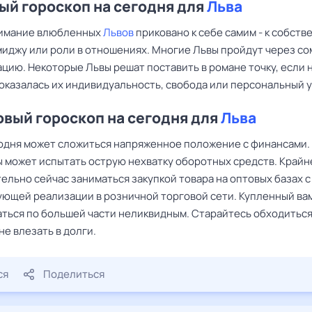
й гороскоп на сегодня для
Льва
нимание влюбленных
Львов
приковано к себе самим - к собст
миджу или роли в отношениях. Многие Львы пройдут через со
цию. Некоторые Львы решат поставить в романе точку, если 
оказалась их индивидуальность, свобода или персональный у
вый гороскоп на сегодня для
Льва
одня может сложиться напряженное положение с финансами.
 может испытать острую нехватку оборотных средств. Крайн
ельно сейчас заниматься закупкой товара на оптовых базах 
ующей реализации в розничной торговой сети. Купленный ва
аться по большей части неликвидным. Старайтесь обходитьс
не влезать в долги.
ся
Поделиться