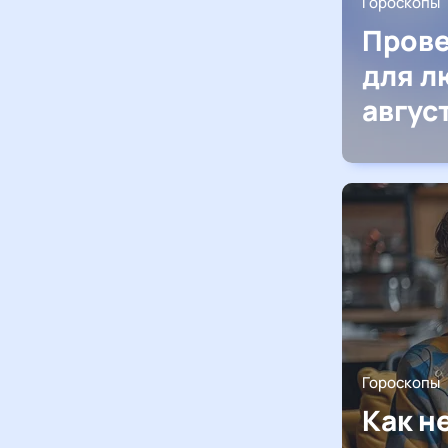
Гороскопы
Прове
для л
авгус
Гороскопы
Как н