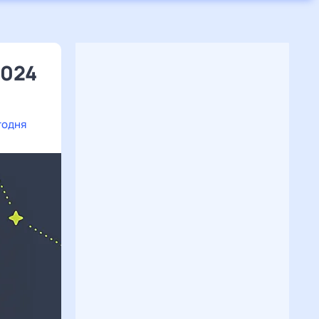
2024
годня