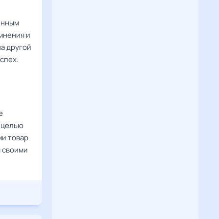
венным
мнения и
на другой
спех.
е
с целью
ми товар
я своими