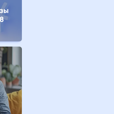
изы
8