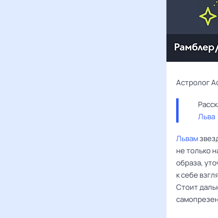
Астролог А
Льва
Львам
звезд
не только 
образа, ут
к себе взг
Стоит даль
самопрезен