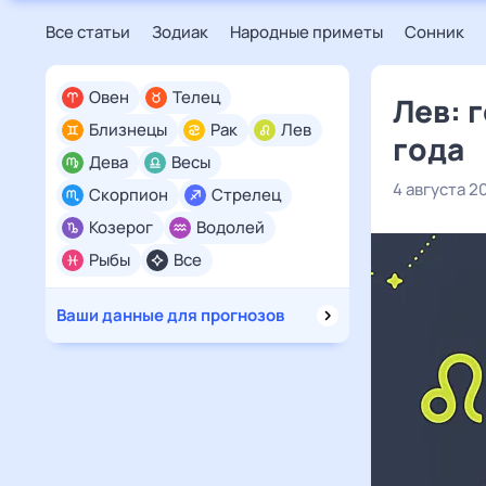
Все статьи
Зодиак
Народные приметы
Сонник
Овен
Телец
Лев: 
Близнецы
Рак
Лев
года
Дева
Весы
4 августа 2
Скорпион
Стрелец
Козерог
Водолей
Рыбы
Все
Ваши данные для прогнозов