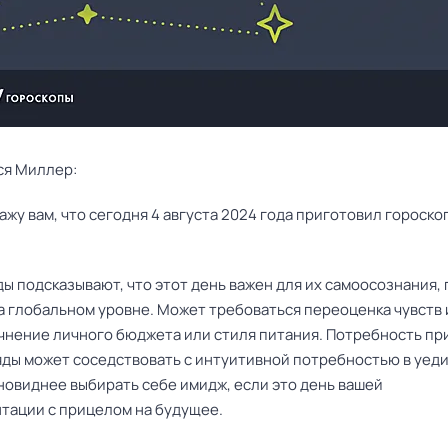
ся Миллер:
ы подсказывают, что этот день важен для их самоосознания,
на глобальном уровне. Может требоваться переоценка чувств
очнение личного бюджета или стиля питания. Потребность пр
ляды может соседствовать с интуитивной потребностью в уед
новиднее выбирать себе имидж, если это день вашей
тации с прицелом на будущее.