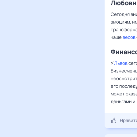
Любовны
Сегодня в
эмоциям, и
трансформа
чаше
весов
Финансо
У
Львов
сег
Бизнесмены
неосмотрит
его послед
может оказ
деньгами и 
Нравит