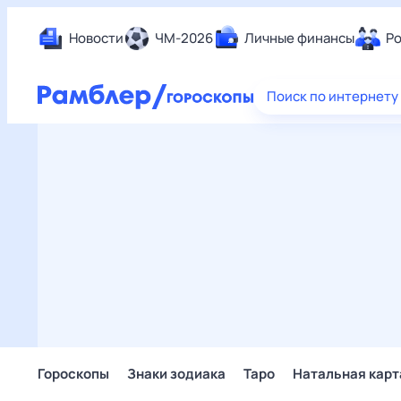
Новости
ЧМ-2026
Личные финансы
Ро
Еда
Поиск по интернету
Здор
Разв
Дом 
Спор
Карь
Авто
Техн
Жизн
Сбер
Горо
Гороскопы
Знаки зодиака
Таро
Натальная карт