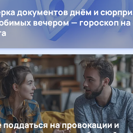
рка документов днём и сюрпр
юбимых вечером — гороскоп на 
та
е поддаться на провокации и