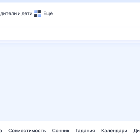
дители и дети
Ещё
Почта
овье
Поиск
лечения и отдых
Погода
и уют
ТВ-программа
т
ера
ологии и тренды
енные ситуации
егаем вместе
скопы
Помощь
а
Совместимость
Сонник
Гадания
Календари
Ди