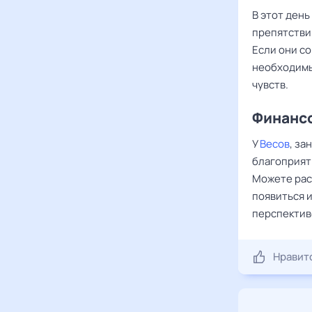
В этот ден
препятствий
Если они со
необходимы
чувств.
Финансо
У
Весов
, за
благоприят
Можете рас
появиться и
перспектив
Нравит