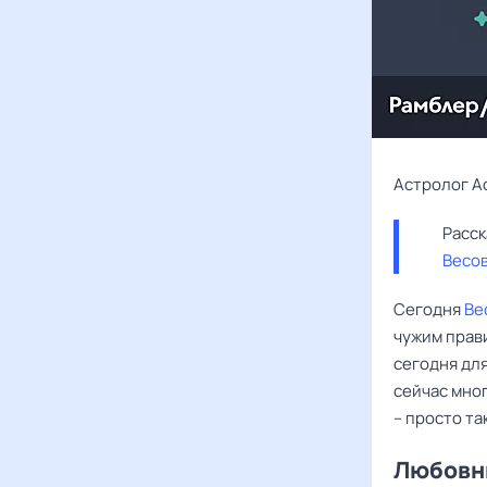
Астролог А
Весо
Сегодня
Ве
чужим прави
сегодня для
сейчас мног
– просто та
Любовны