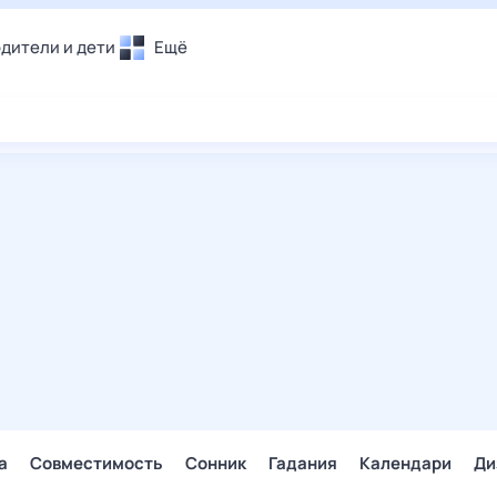
дители и дети
Ещё
Почта
овье
Поиск
лечения и отдых
Погода
и уют
ТВ-программа
т
ера
ологии и тренды
енные ситуации
егаем вместе
скопы
Помощь
а
Совместимость
Сонник
Гадания
Календари
Ди