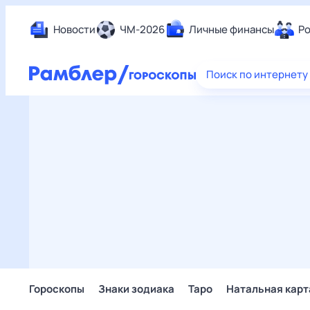
Новости
ЧМ-2026
Личные финансы
Ро
Еда
Поиск по интернету
Здор
Разв
Дом 
Спор
Карь
Авто
Техн
Жизн
Сбер
Горо
Гороскопы
Знаки зодиака
Таро
Натальная карт