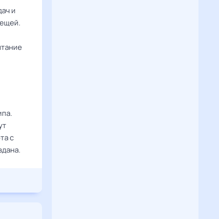
ач и
вещей.
ытание
ипа.
ут
та с
вдана.