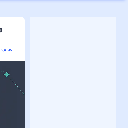
а
егодня