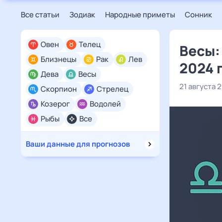
Все статьи
Зодиак
Народные приметы
Сонник
Овен
Телец
Весы:
Близнецы
Рак
Лев
2024 
Дева
Весы
21 августа 
Скорпион
Стрелец
Козерог
Водолей
Рыбы
Все
Ваши данные для прогнозов