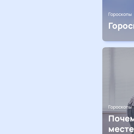
Гороскопы
Горос
Гороскопы
Почем
месте