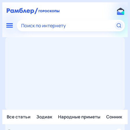
Поиск по интернету
Все статьи
Зодиак
Народные приметы
Сонник