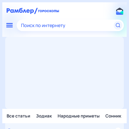
Поиск по интернету
Все статьи
Зодиак
Народные приметы
Сонник