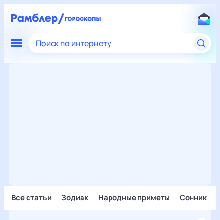
Поиск по интернету
Все статьи
Зодиак
Народные приметы
Сонник