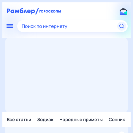
Поиск по интернету
Все статьи
Зодиак
Народные приметы
Сонник