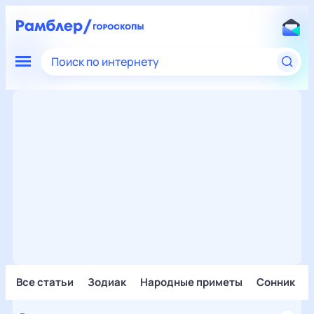
Поиск по интернету
Все статьи
Зодиак
Народные приметы
Сонник