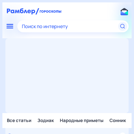
Поиск по интернету
Все статьи
Зодиак
Народные приметы
Сонник