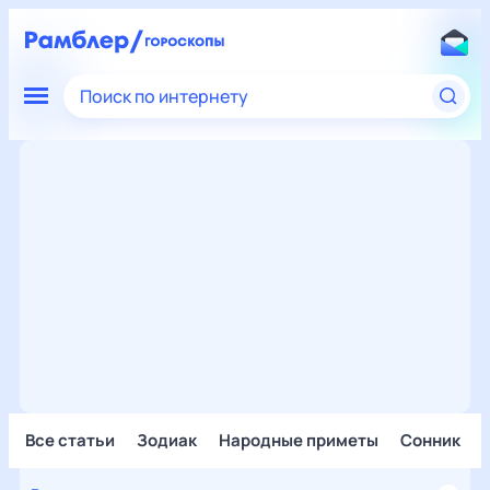
Поиск по интернету
Все статьи
Зодиак
Народные приметы
Сонник