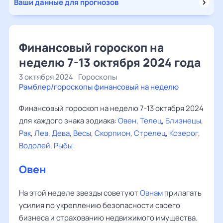
Ваши данные для прогнозов
Финансовый гороскоп на
неделю 7-13 октября 2024 года
3 октября 2024
Гороскопы
Рамблер/гороскопы финансовый на неделю
Финансовый гороскоп на неделю 7-13 октября 2024
для каждого знака зодиака:
Овен
,
Телец
,
Близнецы
,
Рак
,
Лев
,
Дева
,
Весы
,
Скорпион
,
Стрелец
,
Козерог
,
Водолей
,
Рыбы
Овен
На этой неделе звезды советуют
Овнам
прилагать
усилия по укреплению безопасности своего
бизнеса и страхованию недвижимого имущества.