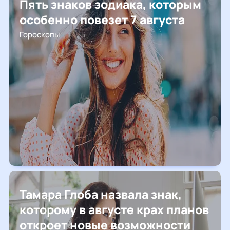
Пять знаков зодиака, которым
особенно повезет 7 августа
Гороскопы
Тамара Глоба назвала знак,
которому в августе крах планов
откроет новые возможности