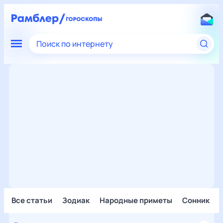
Поиск по интернету
Все статьи
Зодиак
Народные приметы
Сонник