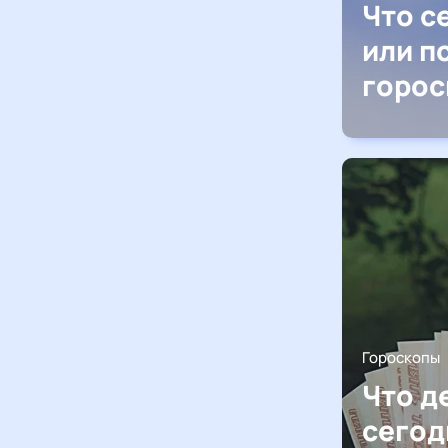
Что с
или п
горос
Гороскопы
Что д
сегод