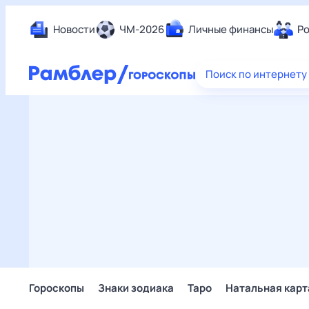
Новости
ЧМ-2026
Личные финансы
Ро
Еда
Поиск по интернету
Здор
Разв
Дом 
Спор
Карь
Авто
Техн
Жизн
Сбер
Горо
Гороскопы
Знаки зодиака
Таро
Натальная карт