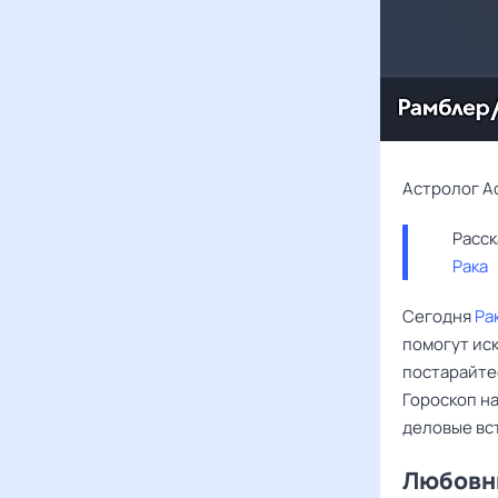
Астролог А
Рака
Сегодня
Ра
помогут иск
постарайтес
Гороскоп на
деловые вст
Любовны