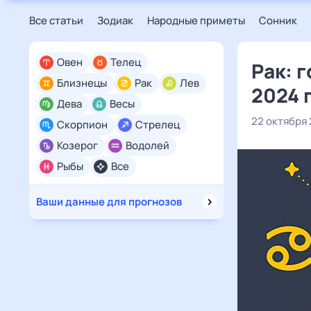
Все статьи
Зодиак
Народные приметы
Сонник
Овен
Телец
Рак: 
Близнецы
Рак
Лев
2024 
Дева
Весы
22 октября
Скорпион
Стрелец
Козерог
Водолей
Рыбы
Все
Ваши данные для прогнозов