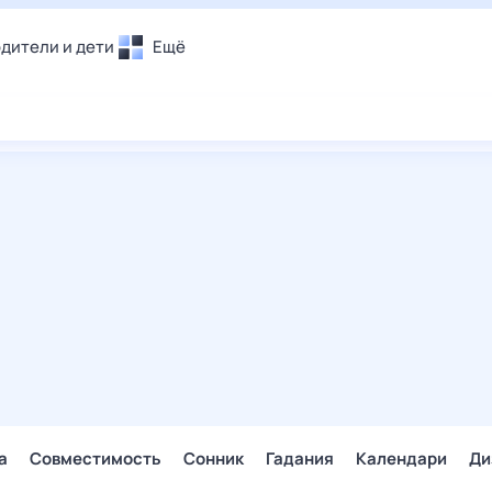
дители и дети
Ещё
Почта
овье
Поиск
лечения и отдых
Погода
и уют
ТВ-программа
т
ера
ологии и тренды
енные ситуации
егаем вместе
скопы
Помощь
а
Совместимость
Сонник
Гадания
Календари
Ди