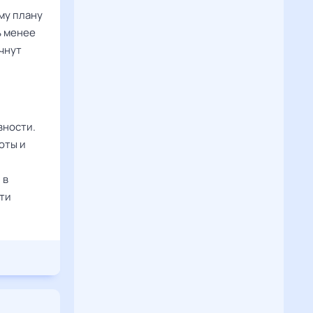
му плану
ь менее
чнут
вности.
оты и
 в
сти