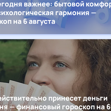
егодня важнее: бытовой комфо
сихологическая гармония —
коп на 6 августа
ействительно принесет деньги
ня — финансовый гороскоп на 6