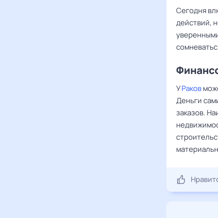
Сегодня в
действий, н
уверенными
сомневаться
Финансо
У
Раков
може
Деньги сами
заказов. Н
недвижимос
строительс
материальн
Нравит