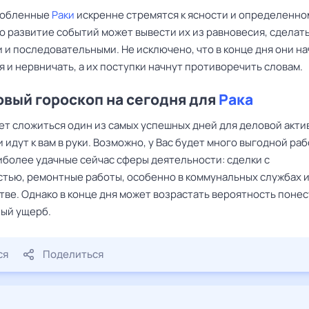
любленные
Раки
искренне стремятся к ясности и определенно
о развитие событий может вывести их из равновесия, сделат
 и последовательными. Не исключено, что в конце дня они на
 и нервничать, а их поступки начнут противоречить словам.
вый гороскоп на сегодня для
Рака
т сложиться один из самых успешных дней для деловой акти
 идут к вам в руки. Возможно, у Вас будет много выгодной раб
аиболее удачные сейчас сферы деятельности: сделки с
тью, ремонтные работы, особенно в коммунальных службах и
тве. Однако в конце дня может возрастать вероятность поне
ый ущерб.
ся
Поделиться