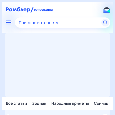
Поиск по интернету
Все статьи
Зодиак
Народные приметы
Сонник