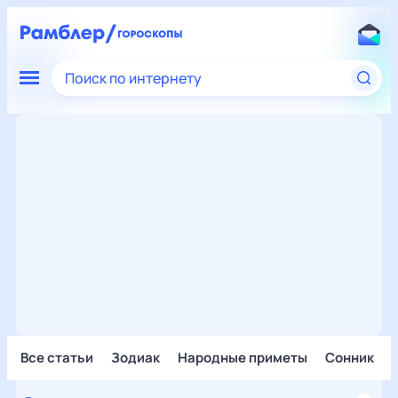
Поиск по интернету
Все статьи
Зодиак
Народные приметы
Сонник