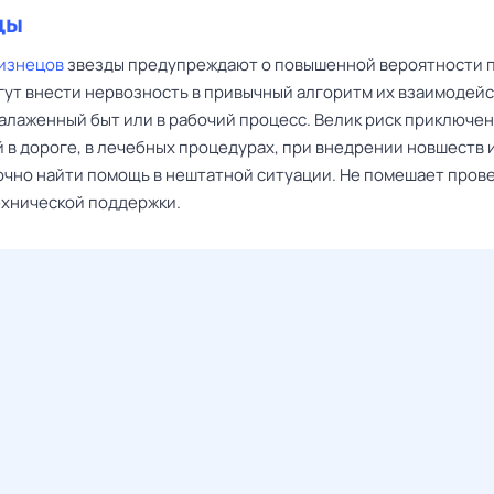
цы
изнецов
звезды предупреждают о повышенной вероятности 
гут внести нервозность в привычный алгоритм их взаимодейс
налаженный быт или в рабочий процесс. Велик риск приключен
 в дороге, в лечебных процедурах, при внедрении новшеств 
очно найти помощь в нештатной ситуации. Не помешает про
ехнической поддержки.