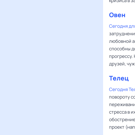
кризиса в з
Овен
Сегодня дл
затруднени
любовной а
способны д
прогрессу.
друзей, чу
Телец
Сегодня Те
повороту с
переживани
стресса в 
обострение
проект (нап