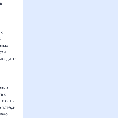
 в
ых
й
вные
сти
риходится
овые
ь к
ша есть
е потери.
ивно