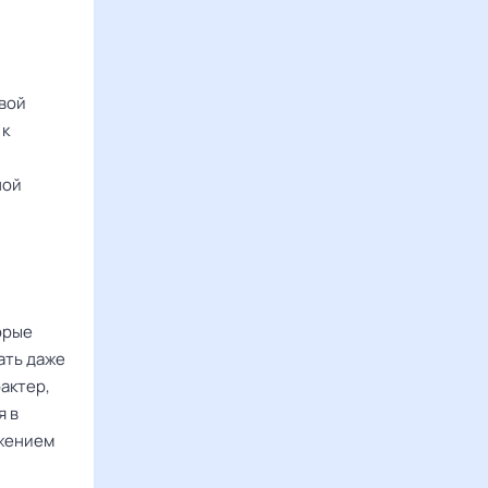
вой
 к
ной
орые
ать даже
актер,
я в
ужением