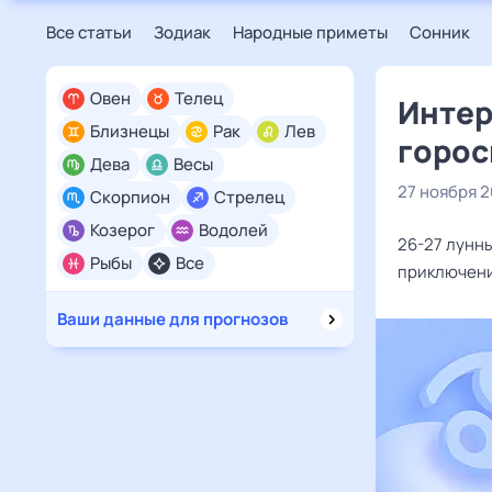
Все статьи
Зодиак
Народные приметы
Сонник
Овен
Телец
Интер
Близнецы
Рак
Лев
горос
Дева
Весы
27 ноября 
Скорпион
Стрелец
Козерог
Водолей
26-27 лунн
Рыбы
Все
приключени
Ваши данные для прогнозов