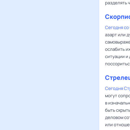
разделять ч
Скорпи
Сегодня со
азарт или 
самовыраже
ослабить их
ситуации и 
поссориться
Стреле
Сегодня Ст
могут сопр
в изначаль
быть скрыты
деловом со
или отноше