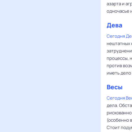
азарта и аг
одночасье 
Дева
Сегодня Де
нештатных 
затруднени
процессы, 
против воз
иметь дело
Весы
Сегодня Ве
дела. Обста
рискованно
(особенно в
Стоит поду