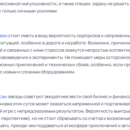
рессивной импульсивности, а также спешки: задачу не решить
и только личными усилиями.
вам
стоит иметь в виду вероятность сюрпризов и напряженн
ситуаций, особенно в дороге и на работе. Возможно, причино
й и связанных с ними стрессов окажутся непростые коллекти
нововведения и эксперименты. Не помешают меры осторожно
можных приключений и технических сбоев, особенно, если п
 с новым и сложным оборудованием.
сам
звезды советуют аккуратнее вести свой бизнес и финанс
новка этих суток может оказаться напряженной и подталкиват
й игре с непредсказуемым результатом. Вероятность выигры
 перспективе), но не стоит сбрасывать со счетов и возможны
мать, прежде чем поддаваться атмосфере приключений и акт