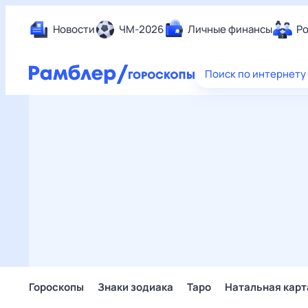
Новости
ЧМ-2026
Личные финансы
Ро
Еда
Поиск по интернету
Здор
Разв
Дом 
Спор
Карь
Авто
Техн
Жизн
Сбер
Горо
Гороскопы
Знаки зодиака
Таро
Натальная карт