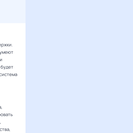
ержки.
сумеют
 и
 будет
 система
а,
ровать
,
ства,