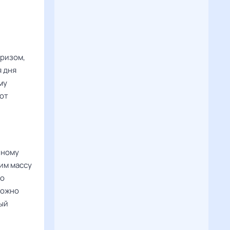
призом,
 дня
му
 от
нному
им массу
го
можно
ый