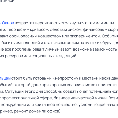
атяжной.
я Овнов
возрастет вероятность столкнуться с тем или иным
ем: творческим кризисом, деловым риском, финансовым сюр
вантюрой, опасным новшеством или экспериментом. События
обавить им волнений и стать испытанием на пути к их будуще
 Не все проблемы решит личный азарт: возможна зависимость
жих ресурсов или социальных тенденций.
льцам
стоит быть готовыми к непростому и местами неожида
обытий, который даже при хороших условиях может принести 
й. Ситуации этого дня способны создать очаг потенциально
их профессиональной сфере, бизнесе или частной жизни. Воз
 конкуренции или критичное новшество, усложняющее начат
ример, ремонт дома или офиса).