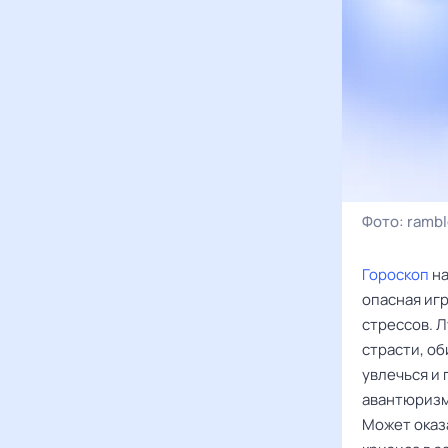
Фото:
rambl
Гороскоп
на
опасная иг
стрессов. Л
страсти, об
увлечься и 
авантюризм
Может оказа