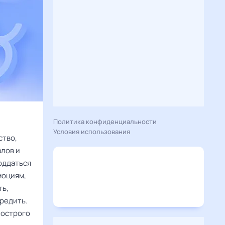
Политика конфиденциальности
Условия использования
ство,
алов и
оддаться
моциям,
ть,
вредить.
 острого