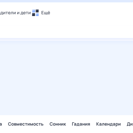
дители и дети
Ещё
Почта
овье
Поиск
лечения и отдых
Погода
и уют
ТВ-программа
т
ера
ологии и тренды
енные ситуации
егаем вместе
скопы
Помощь
а
Совместимость
Сонник
Гадания
Календари
Ди