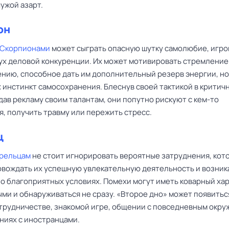
ужой азарт.
он
 Скорпионами
может сыграть опасную шутку самолюбие, игро
дух деловой конкуренции. Их может мотивировать стремление
нию, способное дать им дополнительный резерв энергии, но
 инстинкт самосохранения. Блеснув своей тактикой в критич
дав рекламу своим талантам, они попутно рискуют с кем-то
, получить травму или пережить стресс.
ц
рельцам
не стоит игнорировать вероятные затруднения, кот
овождать их успешную увлекательную деятельность и возник
но благоприятных условиях. Помехи могут иметь коварный хар
ми и обнаруживаться не сразу. «Второе дно» может появитьс
трудничестве, знакомой игре, общении с повседневным окр
ниях с иностранцами.