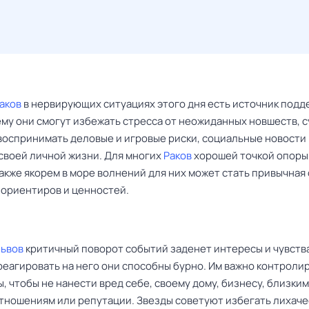
аков
в нервирующих ситуациях этого дня есть источник подд
ему они смогут избежать стресса от неожиданных новшеств, 
воспринимать деловые и игровые риски, социальные новости
своей личной жизни. Для многих
Раков
хорошей точкой опоры
акже якорем в море волнений для них может стать привычная
 ориентиров и ценностей.
Львов
критичный поворот событий заденет интересы и чувств
реагировать на него они способны бурно. Им важно контроли
, чтобы не нанести вред себе, своему дому, бизнесу, близким
тношениям или репутации. Звезды советуют избегать лихаче