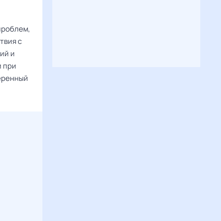
проблем,
твия с
ий и
и при
веренный