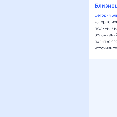
Близне
Сегодня Бл
которые мо
людьми, в 
осложнений
попытке ср
источник т