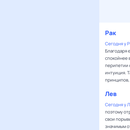
Рак
Сегодня у Р
Благодаря 
спокойнее 
перипетии 
интуиция. Т
принципов,
Лев
Сегодня у 
поэтому от
свои порывы
значимым о