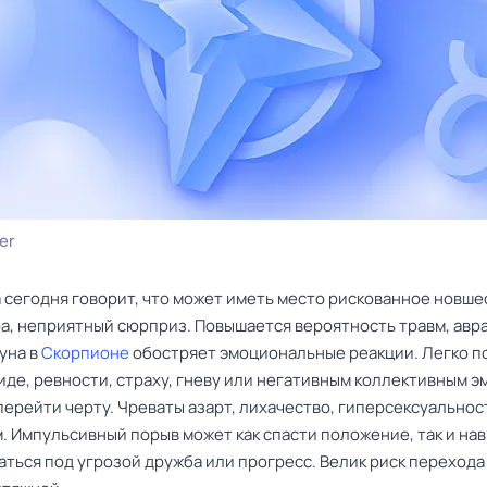
er
 сегодня говорит, что может иметь место рискованное новше
ра, неприятный сюрприз. Повышается вероятность травм, авр
уна в
Скорпионе
обостряет эмоциональные реакции. Легко п
иде, ревности, страху, гневу или негативным коллективным э
перейти черту. Чреваты азарт, лихачество, гиперсексуальнос
. Импульсивный порыв может как спасти положение, так и на
ться под угрозой дружба или прогресс. Велик риск перехода