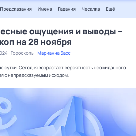
Предсказания
Имена
Гадания
Чесалка
Ещё
есные ощущения и выводы –
коп на 28 ноября
2024
Гороскопы
Марианна Басс
ые сутки. Сегодня возрастает вероятность неожиданного
я с непредсказуемым исходом.