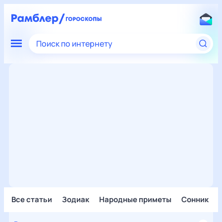
Поиск по интернету
Все статьи
Зодиак
Народные приметы
Сонник