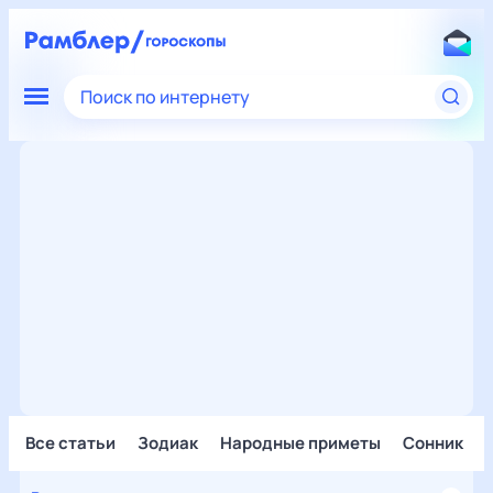
Поиск по интернету
Все статьи
Зодиак
Народные приметы
Сонник