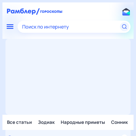
Поиск по интернету
Все статьи
Зодиак
Народные приметы
Сонник