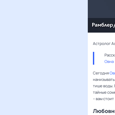
Астролог А
Овна
Сегодня
Ов
нанизыватьс
тише воды. 
тайные сом
– вам стоит
Любовны