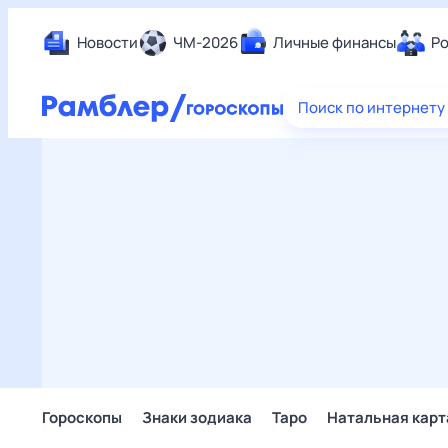
Новости
ЧМ-2026
Личные финансы
Ро
Еда
Поиск по интернету
Здор
Разв
Дом 
Спор
Карь
Авто
Техн
Жизн
Сбер
Горо
Гороскопы
Знаки зодиака
Таро
Натальная карт