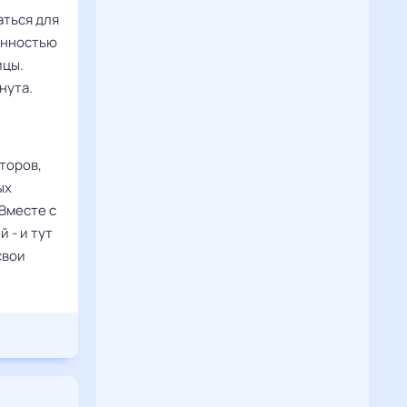
аться для
анностью
ицы.
нута.
торов,
ых
Вместе с
 - и тут
свои