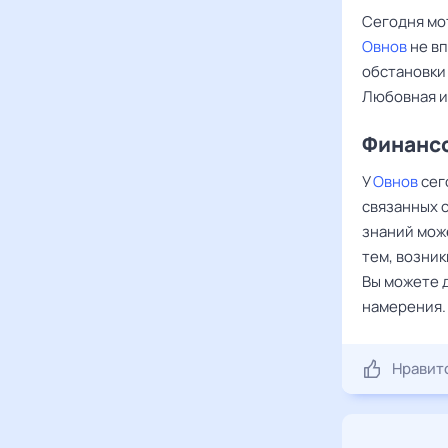
Сегодня мо
Овнов
не вп
обстановки
Любовная и
Финансо
У
Овнов
сег
связанных 
знаний мож
тем, возник
Вы можете 
намерения.
Нравит