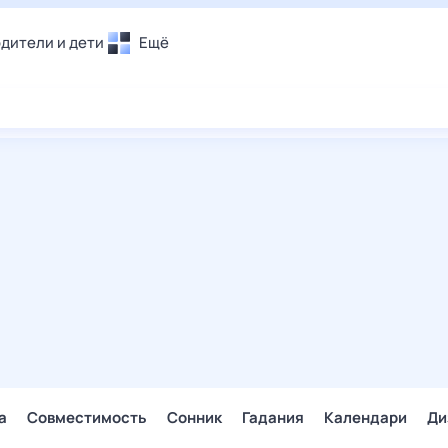
дители и дети
Ещё
Почта
овье
Поиск
лечения и отдых
Погода
и уют
ТВ-программа
т
ера
ологии и тренды
енные ситуации
егаем вместе
скопы
Помощь
а
Совместимость
Сонник
Гадания
Календари
Ди