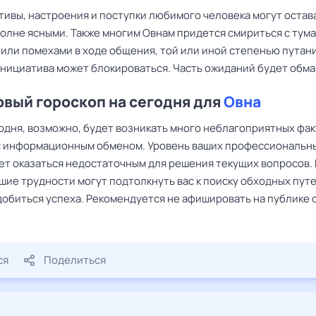
тивы, настроения и поступки любимого человека могут остав
олне ясными. Также многим Овнам придется смириться с тум
 или помехами в ходе общения, той или иной степенью путан
нициатива может блокироваться. Часть ожиданий будет обма
вый гороскоп на сегодня для
Овна
одня, возможно, будет возникать много неблагоприятных фак
с информационным обменом. Уровень ваших профессиональн
ет оказаться недостаточным для решения текущих вопросов. 
шие трудности могут подтолкнуть вас к поиску обходных путей
добиться успеха. Рекомендуется не афишировать на публике 
ся
Поделиться