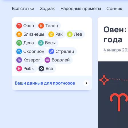
Все статьи
Зодиак
Народные приметы
Сонник
Овен
Телец
Овен:
Близнецы
Рак
Лев
года
Дева
Весы
4 января 20
Скорпион
Стрелец
Козерог
Водолей
Рыбы
Все
Ваши данные для прогнозов