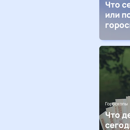
Что с
или п
горос
Гороскопы
Что д
сегод