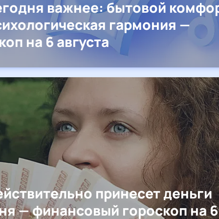
егодня важнее: бытовой комфо
сихологическая гармония —
коп на 6 августа
ействительно принесет деньги
ня — финансовый гороскоп на 6