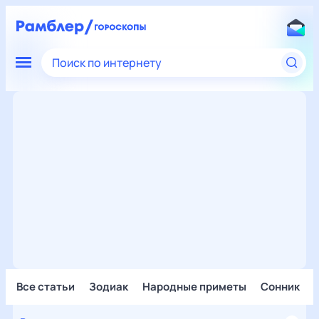
Поиск по интернету
Все статьи
Зодиак
Народные приметы
Сонник