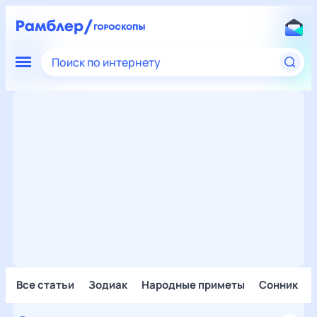
Поиск по интернету
Все статьи
Зодиак
Народные приметы
Сонник