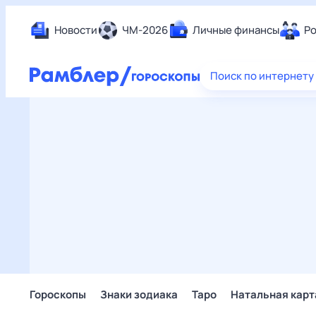
Новости
ЧМ-2026
Личные финансы
Ро
Еда
Поиск по интернету
Здор
Разв
Дом 
Спор
Карь
Авто
Техн
Жизн
Сбер
Горо
Гороскопы
Знаки зодиака
Таро
Натальная карт