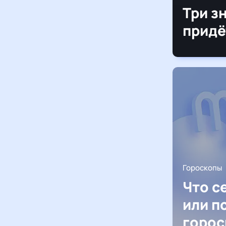
Три з
придё
Гороскопы
Что с
или п
горос