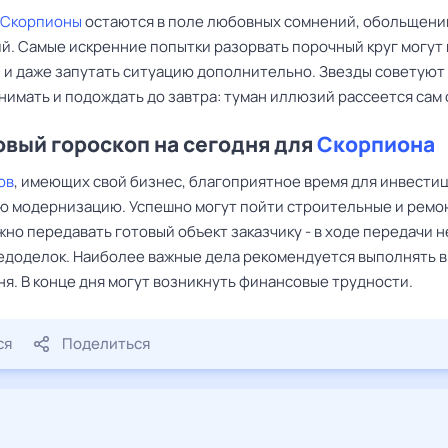
Скорпионы
остаются в поле любовных сомнений, обольщени
й. Самые искренние попытки разорвать порочный круг могут 
, и даже запутать ситуацию дополнительно. Звезды советуют
нимать и подождать до завтра: туман иллюзий рассеется сам 
вый гороскоп на сегодня для
Скорпиона
ов
, имеющих свой бизнес, благоприятное время для инвестиц
ю модернизацию. Успешно могут пойти строительные и ремо
но передавать готовый объект заказчику - в ходе передачи н
едоделок. Наиболее важные дела рекомендуется выполнять в
я. В конце дня могут возникнуть финансовые трудности.
ся
Поделиться