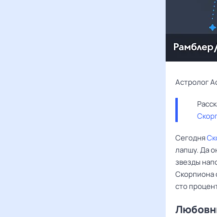
Астролог А
Скор
Сегодня
Ск
лапшу. Да о
звезды напо
Скорпиона с
сто процент
Любовны