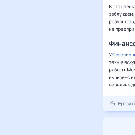
В этот день
заблуждени
результата
не предпри
Финансо
У
Скорпион
техническу
работы. Мож
выявлено н
середине дн
Нравит