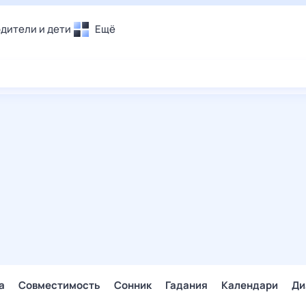
дители и дети
Ещё
Почта
овье
Поиск
лечения и отдых
Погода
и уют
ТВ-программа
т
ера
ологии и тренды
енные ситуации
егаем вместе
скопы
Помощь
а
Совместимость
Сонник
Гадания
Календари
Ди