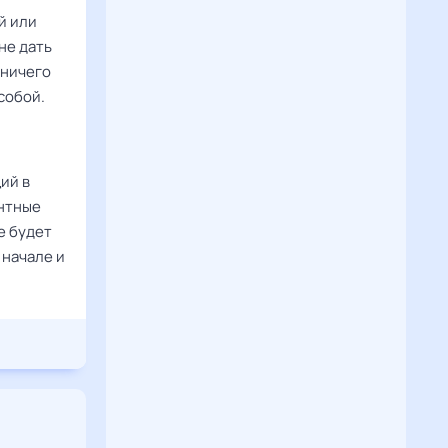
й или
не дать
 ничего
собой.
ий в
нтные
е будет
 начале и