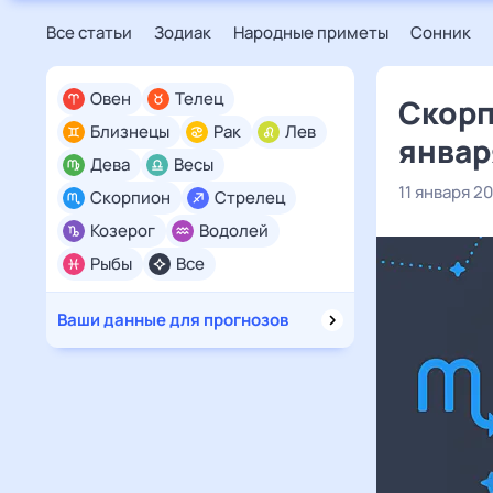
Все статьи
Зодиак
Народные приметы
Сонник
Овен
Телец
Скорп
Близнецы
Рак
Лев
январ
Дева
Весы
11 января 2
Скорпион
Стрелец
Козерог
Водолей
Рыбы
Все
Ваши данные для прогнозов