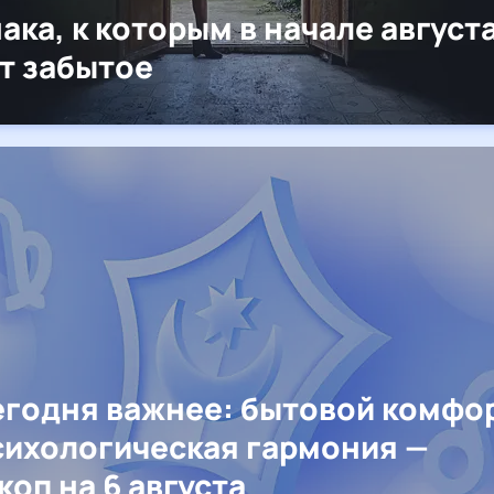
нака, к которым в начале август
т забытое
егодня важнее: бытовой комфо
сихологическая гармония —
коп на 6 августа