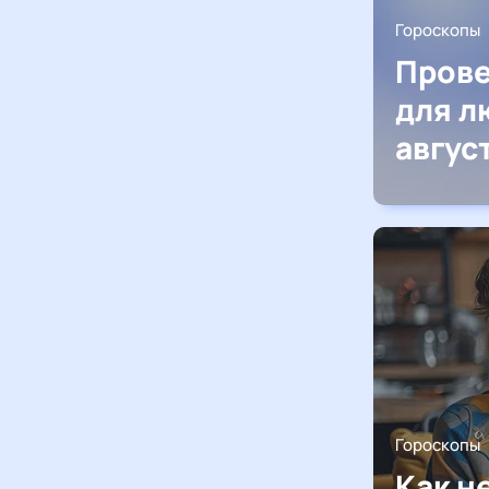
Гороскопы
Прове
для л
авгус
Гороскопы
Как н