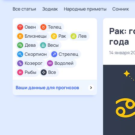
Все статьи
Зодиак
Народные приметы
Сонник
Овен
Телец
Рак: 
Близнецы
Рак
Лев
года
Дева
Весы
14 января 2
Скорпион
Стрелец
Козерог
Водолей
Рыбы
Все
Ваши данные для прогнозов