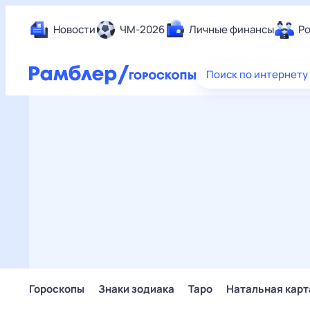
Новости
ЧМ-2026
Личные финансы
Ро
Еда
Поиск по интернету
Здор
Разв
Дом 
Спор
Карь
Авто
Техн
Жизн
Сбер
Горо
Гороскопы
Знаки зодиака
Таро
Натальная карт