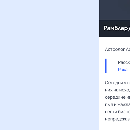
Астролог А
Рака
Сегодня у
них на исхо
середине и
пыл и жажд
вести бизне
непредсказ