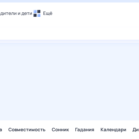
дители и дети
Ещё
Почта
овье
Поиск
лечения и отдых
Погода
и уют
ТВ-программа
т
ера
ологии и тренды
енные ситуации
егаем вместе
скопы
Помощь
а
Совместимость
Сонник
Гадания
Календари
Ди