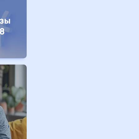
изы
8