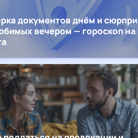
рка документов днём и сюрпр
юбимых вечером — гороскоп на 
та
е поддаться на провокации и