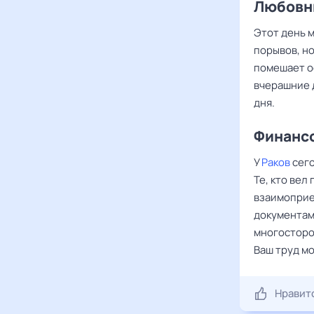
Любовны
Этот день 
порывов, но
помешает о
вчерашние 
дня.
Финансо
У
Раков
сего
Те, кто вел
взаимоприе
документам
многосторо
Ваш труд м
Нравит