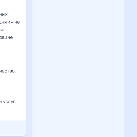
рных
дня им не
лые
ловине
чество.
 услуг.