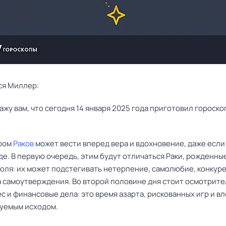
ся Миллер:
тром
Раков
может вести вперед вера и вдохновение, даже если
де. В первую очередь, этим будут отличаться Раки, рожденные
юля: их может подстегивать нетерпение, самолюбие, конкур
а самоутверждения. Во второй половине дня стоит осмотрит
с и финансовые дела: это время азарта, рискованных игр и в
уемым исходом.