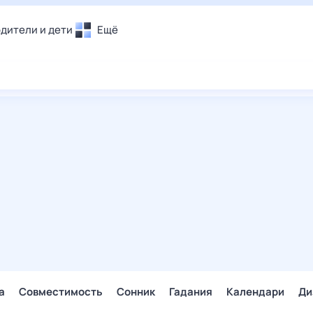
дители и дети
Ещё
Почта
овье
Поиск
лечения и отдых
Погода
и уют
ТВ-программа
т
ера
ологии и тренды
енные ситуации
егаем вместе
скопы
Помощь
а
Совместимость
Сонник
Гадания
Календари
Ди