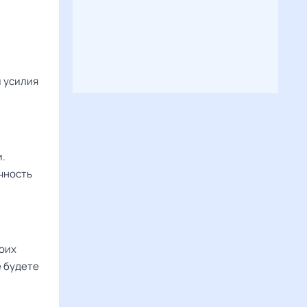
и усилия
и.
чность
воих
е будете