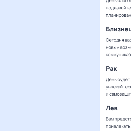
День благо
поддавайте
планирован
Близне
Сегодня ва
новым возм
коммуникаб
Рак
День будет 
увлекайтес
и самозащи
Лев
Вам предсто
привлекать