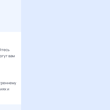
йтесь
огут вам
утреннему
иях и