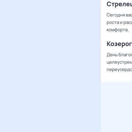
Стреле
Сегодня ва
роста и рас
комфорта.
Козерог
День благо
целеустрем
переусердс