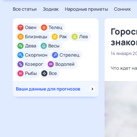
Все статьи
Зодиак
Народные приметы
Сонник
Овен
Телец
Горос
Близнецы
Рак
Лев
знако
Дева
Весы
14 января 2
Скорпион
Стрелец
Козерог
Водолей
Что ждет на
Рыбы
Все
Ваши данные для прогнозов