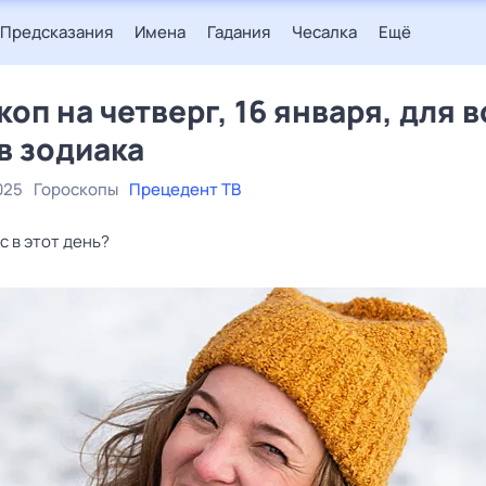
Предсказания
Имена
Гадания
Чесалка
Ещё
коп на четверг, 16 января, для в
в зодиака
025
Гороскопы
Прецедент ТВ
с в этот день?