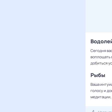
Водоле
Сегодня ва
воплощать 
добиться ус
Рыбы
Ваша интуи
голосу и д
медитации,