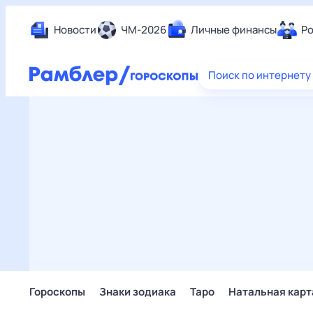
Новости
ЧМ-2026
Личные финансы
Ро
Еда
Поиск по интернету
Здор
Разв
Дом 
Спор
Карь
Авто
Техн
Жизн
Сбер
Горо
Гороскопы
Знаки зодиака
Таро
Натальная карт