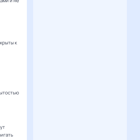
ами и не
крыты к
рытостью
дут
вигать