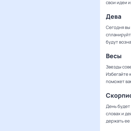
свои идеи 
Дева
Сегодня вы
спланируйт
будут возн
Весы
Звезды сов
Избегайте 
поможет ва
Скорпи
День будет
словах и де
держать ее