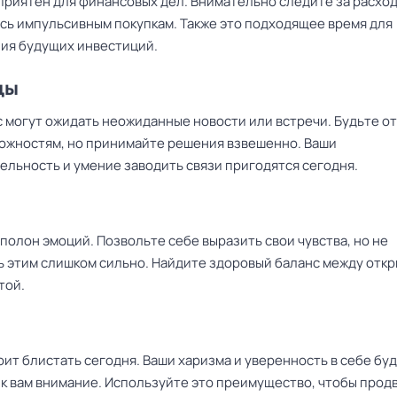
приятен для финансовых дел. Внимательно следите за расход
сь импульсивным покупкам. Также это подходящее время для
ия будущих инвестиций.
цы
с могут ожидать неожиданные новости или встречи. Будьте от
ожностям, но принимайте решения взвешенно. Ваши
ельность и умение заводить связи пригодятся сегодня.
полон эмоций. Позвольте себе выразить свои чувства, но не
ь этим слишком сильно. Найдите здоровый баланс между отк
той.
ит блистать сегодня. Ваши харизма и уверенность в себе бу
 к вам внимание. Используйте это преимущество, чтобы прод