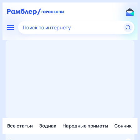
Поиск по интернету
Все статьи
Зодиак
Народные приметы
Сонник