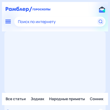
Поиск по интернету
Все статьи
Зодиак
Народные приметы
Сонник