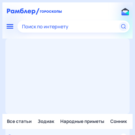
Поиск по интернету
Все статьи
Зодиак
Народные приметы
Сонник