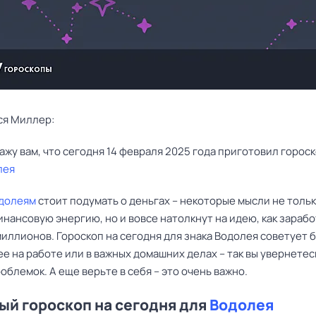
ся Миллер:
лея
долеям
стоит подумать о деньгах – некоторые мысли не толь
нансовую энергию, но и вовсе натолкнут на идею, как зараб
иллионов. Гороскоп на сегодня для знака Водолея советует 
 на работе или в важных домашних делах – так вы увернетес
облемок. А еще верьте в себя – это очень важно.
й гороскоп на сегодня для
Водолея