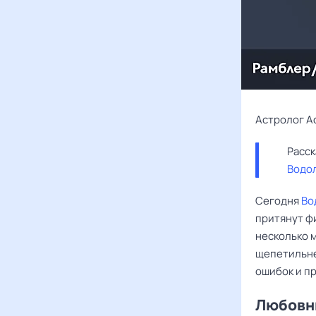
Астролог А
Водо
Сегодня
Во
притянут фи
несколько м
щепетильнее
ошибок и пр
Любовны