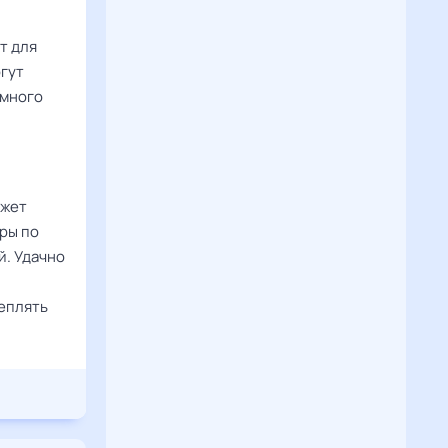
т для
огут
имного
ожет
ры по
й. Удачно
реплять