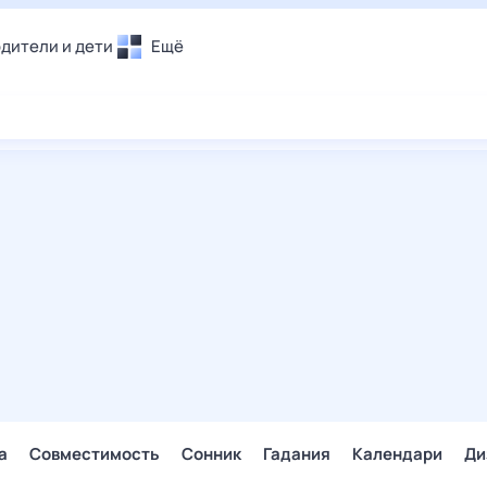
дители и дети
Ещё
Почта
овье
Поиск
лечения и отдых
Погода
и уют
ТВ-программа
т
ера
ологии и тренды
енные ситуации
егаем вместе
скопы
Помощь
а
Совместимость
Сонник
Гадания
Календари
Ди