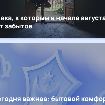
нака, к которым в начале август
т забытое
егодня важнее: бытовой комфо