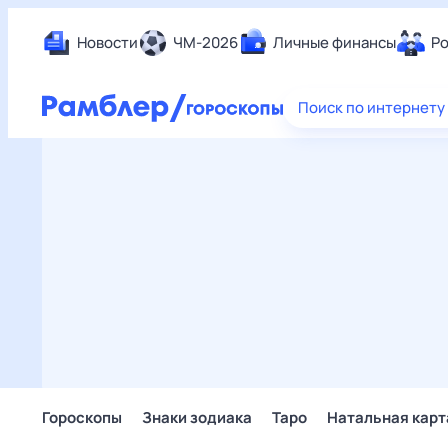
Новости
ЧМ-2026
Личные финансы
Ро
Еда
Поиск по интернету
Здор
Разв
Дом 
Спор
Карь
Авто
Техн
Жизн
Сбер
Горо
Гороскопы
Знаки зодиака
Таро
Натальная карт