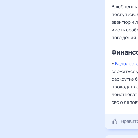
Влюбленн
поступков,
авантюр и л
иметь особ
поведения.
Финансо
У
Водолеев
сложиться 
раскрутке 
проходят д
действоват
свою делов
Нравит