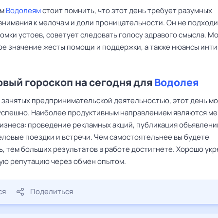
ым
Водолеям
стоит помнить, что этот день требует разумных
 внимания к мелочам и доли проницательности. Он не подходи
омки устоев, советует следовать голосу здравого смысла. М
ое значение жесты помощи и поддержки, а также нюансы инт
вый гороскоп на сегодня для
Водолея
, занятых предпринимательской деятельностью, этот день м
успешно. Наиболее продуктивным направлением являются ме
бизнеса: проведение рекламных акций, публикация объявлени
еловые поездки и встречи. Чем самостоятельнее вы будете
ь, тем больших результатов в работе достигнете. Хорошо ук
ую репутацию через обмен опытом.
ся
Поделиться