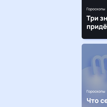
Гороскопы
Три з
придё
Гороскопы
Что с