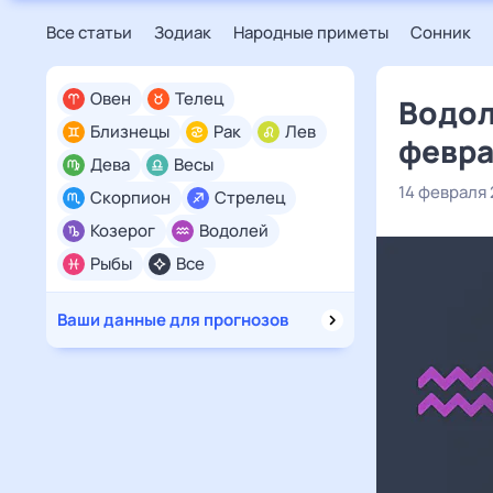
Все статьи
Зодиак
Народные приметы
Сонник
Овен
Телец
Водол
Близнецы
Рак
Лев
февра
Дева
Весы
14 февраля
Скорпион
Стрелец
Козерог
Водолей
Рыбы
Все
Ваши данные для прогнозов