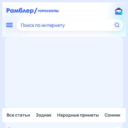
Поиск по интернету
Все статьи
Зодиак
Народные приметы
Сонник