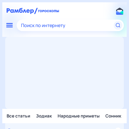
Поиск по интернету
Все статьи
Зодиак
Народные приметы
Сонник