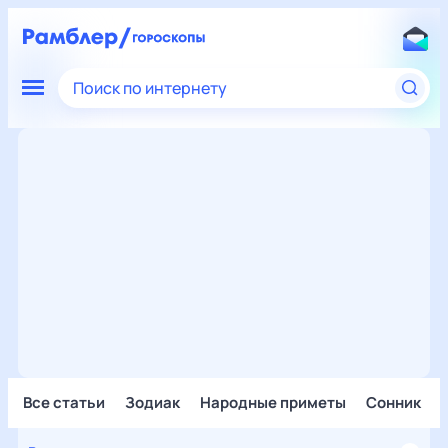
Поиск по интернету
Все статьи
Зодиак
Народные приметы
Сонник