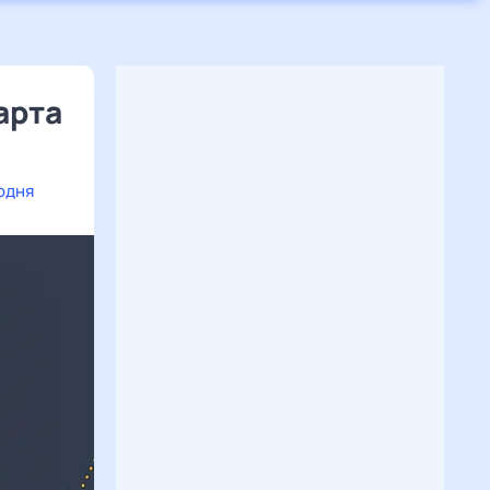
арта
одня