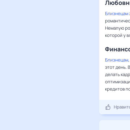
Любовны
Близнецам
романтичес
Немалую рол
которой у в
Финансо
Близнецам
этот день.
делать кад
оптимизаци
кредитов п
Нравит