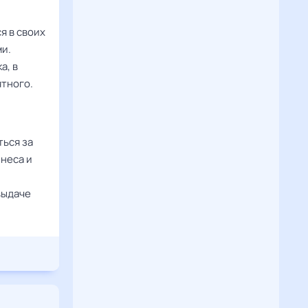
я в своих
и.
а, в
ятного.
ться за
неса и
выдаче