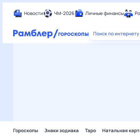
Новости
ЧМ-2026
Личные финансы
Ро
Еда
Поиск по интернету
Здор
Разв
Дом 
Спор
Карь
Авто
Техн
Жизн
Сбер
Горо
Гороскопы
Знаки зодиака
Таро
Натальная карт