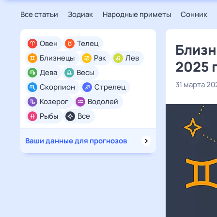
Все статьи
Зодиак
Народные приметы
Сонник
Овен
Телец
Близн
Близнецы
Рак
Лев
2025 
Дева
Весы
31 марта 20
Скорпион
Стрелец
Козерог
Водолей
Рыбы
Все
Ваши данные для прогнозов