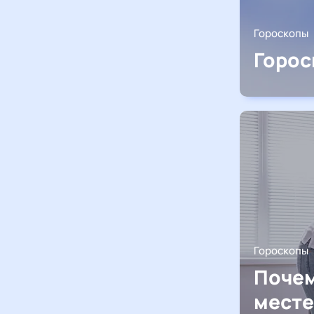
Гороскопы
Горос
Гороскопы
Почем
месте