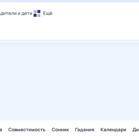
дители и дети
Ещё
Почта
овье
Поиск
лечения и отдых
Погода
и уют
ТВ-программа
т
ера
ологии и тренды
енные ситуации
егаем вместе
скопы
Помощь
а
Совместимость
Сонник
Гадания
Календари
Ди