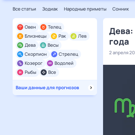
Все статьи
Зодиак
Народные приметы
Сонник
Овен
Телец
Дева:
Близнецы
Рак
Лев
года
Дева
Весы
2 апреля 2
Скорпион
Стрелец
Козерог
Водолей
Рыбы
Все
Ваши данные для прогнозов