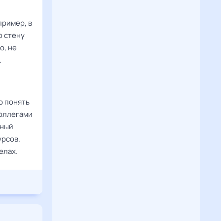
пример, в
ю стену
о, не
.
о понять
коллегами
жный
урсов.
елах.