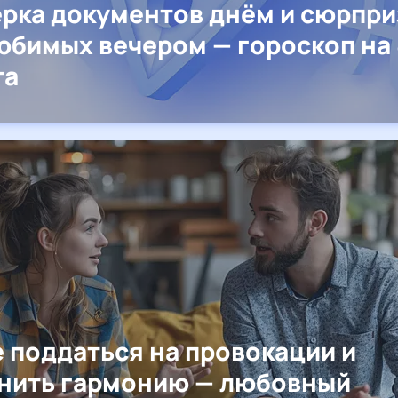
рка документов днём и сюрпр
юбимых вечером — гороскоп на 
та
е поддаться на провокации и
нить гармонию — любовный