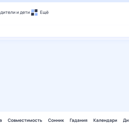
дители и дети
Ещё
Почта
овье
Поиск
лечения и отдых
Погода
и уют
ТВ-программа
т
ера
ологии и тренды
енные ситуации
егаем вместе
скопы
Помощь
а
Совместимость
Сонник
Гадания
Календари
Ди