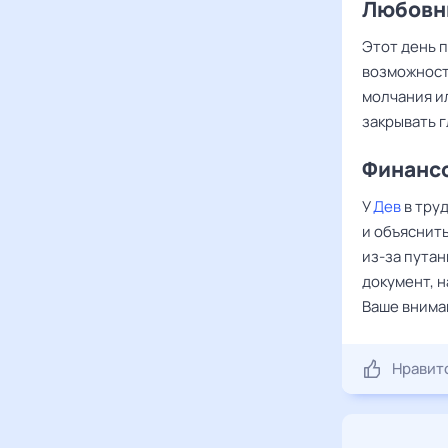
Любовны
Этот день 
возможност
молчания и
закрывать г
Финансо
У
Дев
в тру
и объяснить
из-за пута
документ, 
Ваше вниман
Нравит