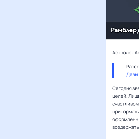
Астролог А
Девы
Сегодня зв
целей. Лиш
счастливом
притормажи
оформленны
воздержать