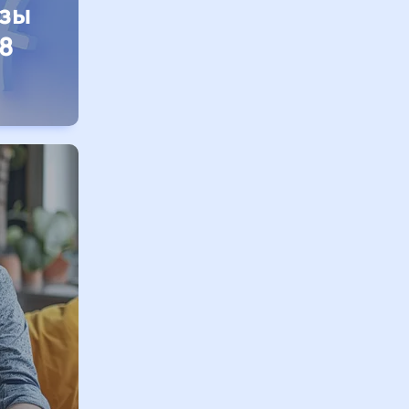
изы
8