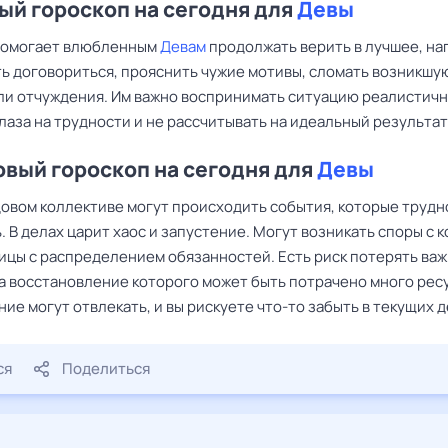
й гороскоп на сегодня для
Девы
помогает влюбленным
Девам
продолжать верить в лучшее, на
ь договориться, прояснить чужие мотивы, сломать возникшу
ли отчуждения. Им важно воспринимать ситуацию реалистичн
лаза на трудности и не рассчитывать на идеальный результат
вый гороскоп на сегодня для
Девы
довом коллективе могут происходить события, которые трудн
. В делах царит хаос и запустение. Могут возникать споры с 
ницы с распределением обязанностей. Есть риск потерять ва
на восстановление которого может быть потрачено много рес
ие могут отвлекать, и вы рискуете что-то забыть в текущих д
ся
Поделиться