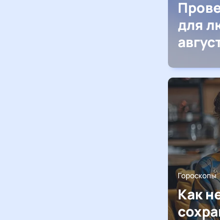
Прове
для л
авгус
Гороскопы
Как н
сохра