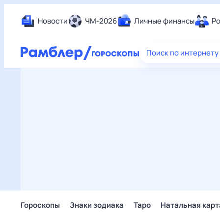
Новости
ЧМ-2026
Личные финансы
Ро
Еда
Поиск по интернету
Здор
Разв
Дом 
Спор
Карь
Авто
Техн
Жизн
Сбер
Горо
Гороскопы
Знаки зодиака
Таро
Натальная карт