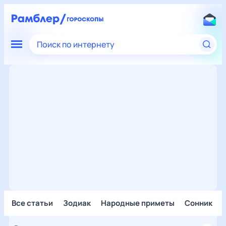
Поиск по интернету
Все статьи
Зодиак
Народные приметы
Сонник