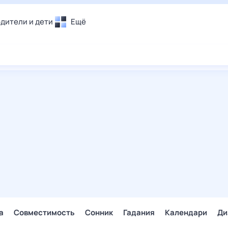
дители и дети
Ещё
Почта
овье
Поиск
лечения и отдых
Погода
и уют
ТВ-программа
т
ера
ологии и тренды
енные ситуации
егаем вместе
скопы
Помощь
а
Совместимость
Сонник
Гадания
Календари
Ди