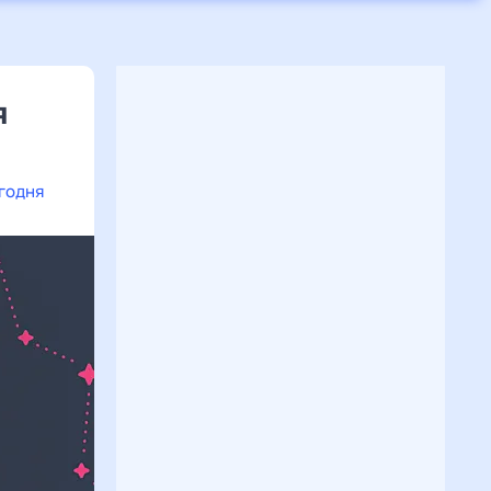
я
егодня