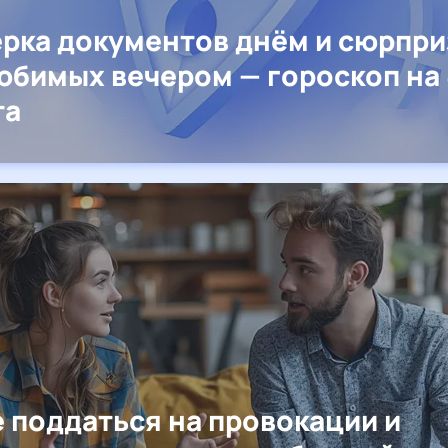
рка документов днём и сюрпр
юбимых вечером — гороскоп на 
та
е поддаться на провокации и