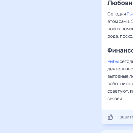
Любовны
Сегодня
Ры
этом сами. 
новых рома
рода, поско
Финансо
Рыбы
сегодн
деятельнос
выгодные л
работников
советуют, 
связей.
Нравит