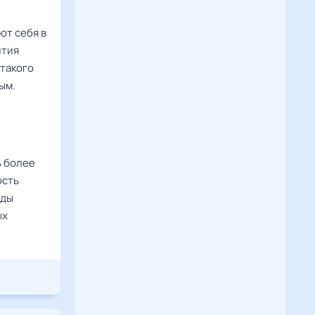
ют себя в
ития
 такого
ым.
ь более
ость
зды
ых