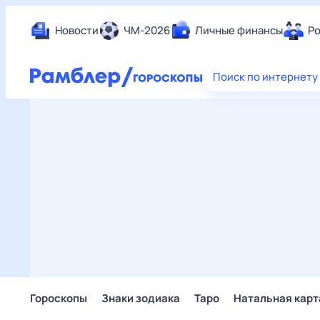
Новости
ЧМ-2026
Личные финансы
Ро
Еда
Поиск по интернету
Здор
Разв
Дом 
Спор
Карь
Авто
Техн
Жизн
Сбер
Горо
Гороскопы
Знаки зодиака
Таро
Натальная карт