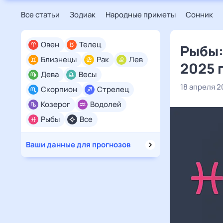
Все статьи
Зодиак
Народные приметы
Сонник
Овен
Телец
Рыбы:
Близнецы
Рак
Лев
2025 
Дева
Весы
18 апреля 2
Скорпион
Стрелец
Козерог
Водолей
Рыбы
Все
Ваши данные для прогнозов