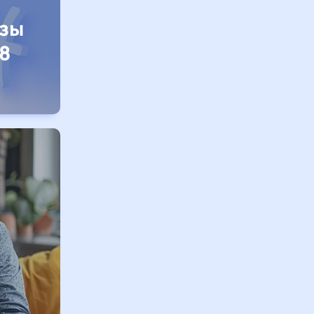
изы
8