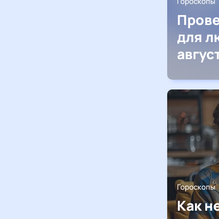
Гороскопы
Прове
для л
авгус
Гороскопы
Как н