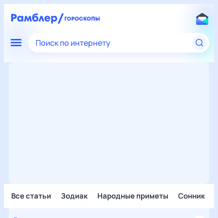
Поиск по интернету
Все статьи
Зодиак
Народные приметы
Сонник