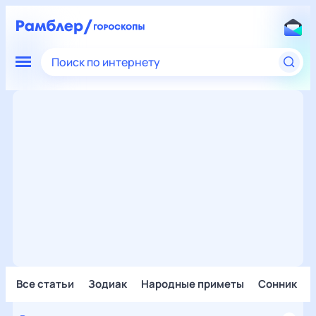
Поиск по интернету
Все статьи
Зодиак
Народные приметы
Сонник